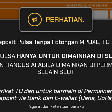
MEMBER PUAS, KAMI SENANG
PERHATIAN.
Casino
Sportsbook
Lottery
Poker
Arcade
eposit Pulsa Tanpa Potongan MPOXL, TO 
PULSA
HANYA UNTUK DIMAINKAN DI S
N HANGUS APABILA DIMAINKAN DI PERM
SELAIN SLOT
erikat TO dan untuk bermain di Permainan
eposit via Bank dan E-wallet (Dana, GoPay
*syarat dan ketentuan berlaku