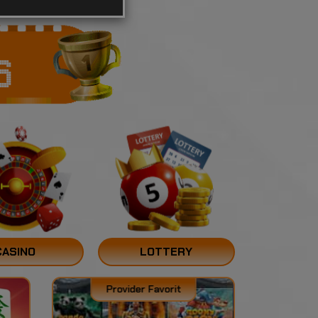
5
CASINO
LOTTERY
Provider Favorit