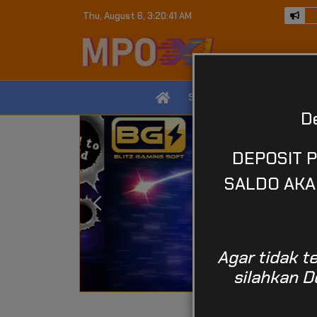
Thu, August 6, 3:20:42 AM
Slot
Live Game
D
DEPOSIT 
SALDO AKA
Agar tidak t
silahkan D