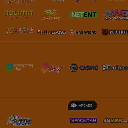
ARCADE